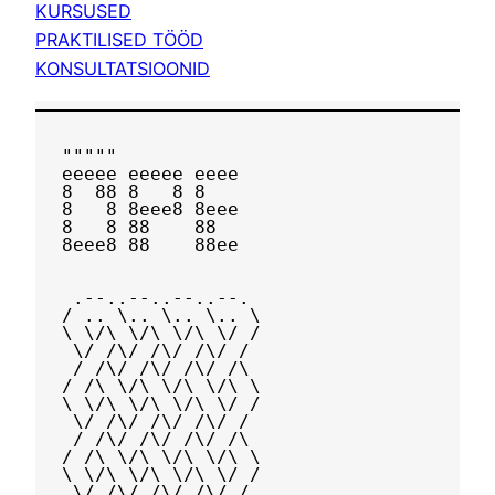
KURSUSED
PRAKTILISED TÖÖD
KONSULTATSIOONID
"""""            
eeeee eeeee eeee 
8  88 8   8 8    
8   8 8eee8 8eee 
8   8 88    88   
8eee8 88    88ee 
 .--..--..--..--.
/ .. \.. \.. \.. \
\ \/\ \/\ \/\ \/ /
 \/ /\/ /\/ /\/ /
 / /\/ /\/ /\/ /\
/ /\ \/\ \/\ \/\ \
\ \/\ \/\ \/\ \/ /
 \/ /\/ /\/ /\/ /
 / /\/ /\/ /\/ /\
/ /\ \/\ \/\ \/\ \
\ \/\ \/\ \/\ \/ /
 \/ /\/ /\/ /\/ /