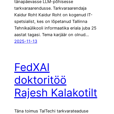
tänapäevasse LLM-põhisesse
tarkvaraarendusse. Tarkvaraarendaja
Kaidur Roht Kaidur Roht on kogenud IT-
spetsialist, kes on lõpetanud Tallinna
Tehnikaülikooli informaatika eriala juba 25
aastat tagasi. Tema karjäär on olnud…
2025-11-13
FedXAI
doktoritöö
Rajesh Kalakotilt
Täna toimus TalTechi tarkvarateaduse