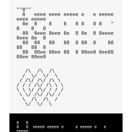
""8""                                 
  8   eeee eeee eeeee e   e eeeee 
eeee eeeee 
  8e  8    8    8   8 8   8 8   " 
8    8   8 
  88  8eee 8eee 8e  8 8e  8 8eeee 
8eee 8e  8 
  88  88   88   88  8 88  8    88 
88   88  8 
  88  88ee 88ee 88  8 88ee8 8ee88 
88ee 88ee8 
   /\  /\  /\
  /  \/  \/  \
 / /\/ /\/ /\ \ 
/ / / /\/ /\ \ \
\ \ \/ /\/ / / /
 \ \/ /\/ /\/ /
  \  /\  /\  / 
   \/  \/  \
8   8                                        
8   8  eeeee eeeee e     e eeeee e   e 
eeeee 