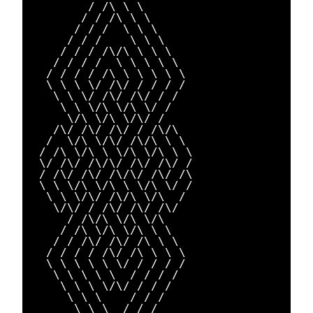
       / /\ \ \

      / / /\ \ \

     / / /  \ \ \

    / / /    \ \ \

   / / / /\/\ \ \ \

  / / / /  \ \ \ \ \

 / / / / /\ \ \ \ \ \

 \ \ \ \/ /\/ / / / /

  \ \ \/ /\/ /\/ / /

   \ \ \/\ \/\ \/ /

    \/\ \/\ \/\/ /

  /\/ /\/ /\/ / /\/\

 /  \/\ \/\/ /\/\ \ \

/ /\ \/\ \ \/\ \/\ \ \

\/ /\/ /\/\/ /\/ /\/ /

/ /\/ /\/ /\/\/ /\/ /\

\ \ \/\ \/\ \ \/\ \/ /

 \ \ \/\/ /\/\ \/\  /

  \/\/ / /\/ /\/ /\/

    / /\/\ \/\ \/\

   / /\ \/\ \/\ \ \

  / / /\/ /\/ /\ \ \

 / / / / /\/ /\ \ \ \

 \ \ \ \ \ \/ / / / /

  \ \ \ \ \  / / / /

   \ \ \ \/\/ / / /

    \ \ \    / / /

     \ \ \  / / /
