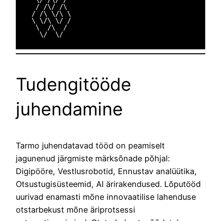
  / /\/ /\
 / /\ \/\ \
 \ \/\ \/ /
  \  /\  /
   \/  \/
Tudengitööde
juhendamine
Tarmo juhendatavad tööd on peamiselt
jagunenud järgmiste märksõnade põhjal:
Digipööre, Vestlusrobotid, Ennustav analüütika,
Otsustugisüsteemid, AI ärirakendused. Lõputööd
uurivad enamasti mõne innovaatilise lahenduse
otstarbekust mõne äriprotsessi