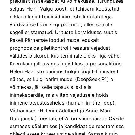
praktilist sissevaadet AI võimekusse. Turunduses
selgus Henri Valgu tööst, et tehisaru koostatud
reklaamkirjad toimisid inimeste kirjutatutega
võrdväärselt või isegi paremini, olles saajale
sageli eristamatud. Ürituste korralduses suutis
Rakell Pärnamäe loodud mudel edukalt
prognoosida piletikontrolli ressursivajadust,
vältides olukordi, kus terminale oleks liiga vähe.
Keerukam pilt avanes logistikas ja personalitöös.
Helen Haaristo uurimus hulgimüügi tellimustest
näitas, et kuigi parim mudel (DeepSeek R1) oli
võimekas, jäi selle täpsus siiski alla
inimeksperdile, mis viitab vajadusele hoida
inimene otsustusahelas (human-in-the-loop).
Värbamises (Heleriin Adelbert ja Anne-Mari
Dobrjanski) tõestati, et AI on suurepärane CV-de
esmases sõelumises ja kandidaatide reastamises
objektiivsete kriteeriumide alusel. Samas kipub