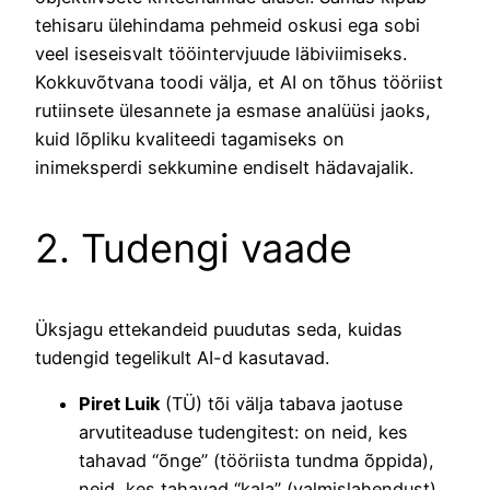
tehisaru ülehindama pehmeid oskusi ega sobi
veel iseseisvalt tööintervjuude läbiviimiseks.
Kokkuvõtvana toodi välja, et AI on tõhus tööriist
rutiinsete ülesannete ja esmase analüüsi jaoks,
kuid lõpliku kvaliteedi tagamiseks on
inimeksperdi sekkumine endiselt hädavajalik.
2. Tudengi vaade
Üksjagu ettekandeid puudutas seda, kuidas
tudengid tegelikult AI-d kasutavad.
Piret Luik
(TÜ) tõi välja tabava jaotuse
arvutiteaduse tudengitest: on neid, kes
tahavad “õnge” (tööriista tundma õppida),
neid, kes tahavad “kala” (valmislahendust),