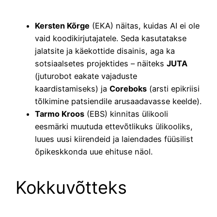
Kersten Kõrge
(EKA) näitas, kuidas AI ei ole
vaid koodikirjutajatele. Seda kasutatakse
jalatsite ja käekottide disainis, aga ka
sotsiaalsetes projektides – näiteks
JUTA
(juturobot eakate vajaduste
kaardistamiseks) ja
Coreboks
(arsti epikriisi
tõlkimine patsiendile arusaadavasse keelde).
Tarmo Kroos
(EBS) kinnitas ülikooli
eesmärki muutuda ettevõtlikuks ülikooliks,
luues uusi kiirendeid ja laiendades füüsilist
õpikeskkonda uue ehituse näol.
Kokkuvõtteks