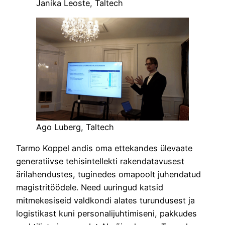
Janika Leoste, Taltech
Ago Luberg, Taltech
Tarmo Koppel andis oma ettekandes ülevaate
generatiivse tehisintellekti rakendatavusest
ärilahendustes, tuginedes omapoolt juhendatud
magistritöödele. Need uuringud katsid
mitmekesiseid valdkondi alates turundusest ja
logistikast kuni personalijuhtimiseni, pakkudes