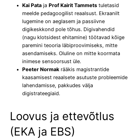
Kai Pata
ja
Prof Kairit Tammets
tuletasid
meelde pedagoogilist reaalsust. Ekraanilt
lugemine on aeglasem ja passiivne
digikeskkond pole tõhus. Digivahendid
(nagu klotsidest ehitamine) töötavad kõige
paremini teooria läbiproovimiseks, mitte
asendamiseks. Oluline on mitte koormata
inimese sensoorsust üle.
Peeter Normak
rääkis magistrantide
kaasamisest reaalsete asutuste probleemide
lahendamisse, pakkudes välja
digistrateegiaid.
Loovus ja ettevõtlus
(EKA ja EBS)