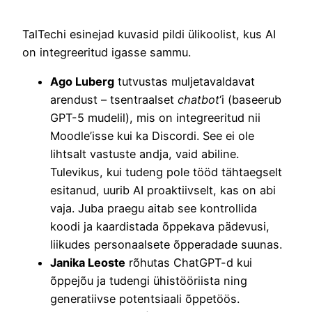
TalTechi esinejad kuvasid pildi ülikoolist, kus AI
on integreeritud igasse sammu.
Ago Luberg
tutvustas muljetavaldavat
arendust – tsentraalset
chatbot
‘i (baseerub
GPT-5 mudelil), mis on integreeritud nii
Moodle’isse kui ka Discordi. See ei ole
lihtsalt vastuste andja, vaid abiline.
Tulevikus, kui tudeng pole tööd tähtaegselt
esitanud, uurib AI proaktiivselt, kas on abi
vaja. Juba praegu aitab see kontrollida
koodi ja kaardistada õppekava pädevusi,
liikudes personaalsete õpperadade suunas.
Janika Leoste
rõhutas ChatGPT-d kui
õppejõu ja tudengi ühistööriista ning
generatiivse potentsiaali õppetöös.