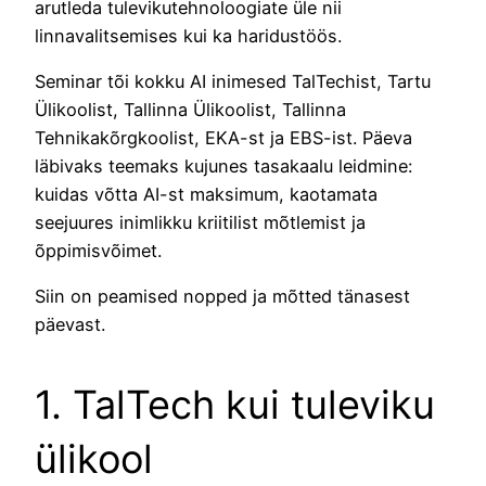
arutleda tulevikutehnoloogiate üle nii
linnavalitsemises kui ka haridustöös.
Seminar tõi kokku AI inimesed TalTechist, Tartu
Ülikoolist, Tallinna Ülikoolist, Tallinna
Tehnikakõrgkoolist, EKA-st ja EBS-ist. Päeva
läbivaks teemaks kujunes tasakaalu leidmine:
kuidas võtta AI-st maksimum, kaotamata
seejuures inimlikku kriitilist mõtlemist ja
õppimisvõimet.
Siin on peamised nopped ja mõtted tänasest
päevast.
1. TalTech kui tuleviku
ülikool