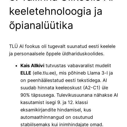
keeletehnoloogia ja
õpianalüütika
TLÜ AI fookus oli tugevalt suunatud eesti keelele
ja personaalsele õppele üldhariduskoolides.
Kais Allkivi
tutvustas vabavaralist mudelit
ELLE
(elle.tlu.ee), mis põhineb Llama 3-l ja
on peenhäälestatud eesti tekstidega. AI
suudab hinnata keeleoskust (A2-C1) üle
90% täpsusega. Tulevikusuunana nähakse AI
kasutamist isegi 9. ja 12. klassi
eksamikirjandite hindamisel, kus
automaathinnangud on osutunud
stabiilsemaks kui inimhindajate omad.