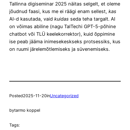
Tallinna digiseminar 2025 näitas selgelt, et oleme
jõudnud faasi, kus me ei räägi enam sellest,
kas
AI-d kasutada, vaid
kuidas
seda teha targalt. AI
on võimas abiline (nagu TalTechi GPT-5-põhine
chatbot või TLÜ keelekorrektor), kuid õppimine
ise peab jääma inimesekeskseks protsessiks, kus
on ruumi järelemõtlemiseks ja süvenemiseks.
Posted
2025-11-20
in
Uncategorized
by
tarmo koppel
Tags: