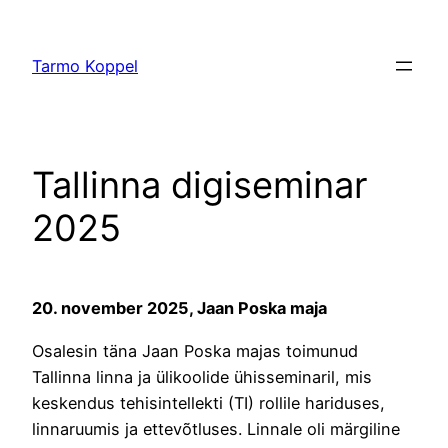
Skip
to
Tarmo Koppel
content
Tallinna digiseminar
2025
20. november 2025, Jaan Poska maja
Osalesin täna Jaan Poska majas toimunud
Tallinna linna ja ülikoolide ühisseminaril, mis
keskendus tehisintellekti (TI) rollile hariduses,
linnaruumis ja ettevõtluses. Linnale oli märgiline