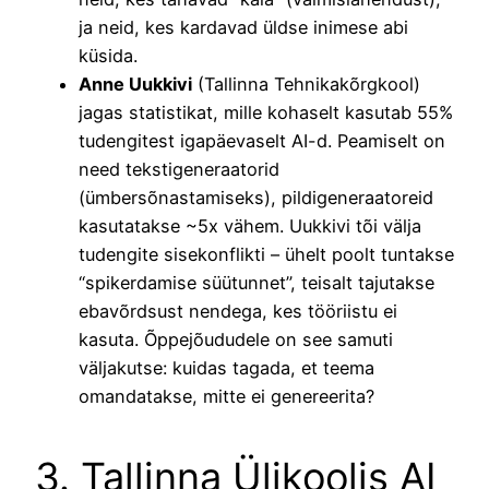
ja neid, kes kardavad üldse inimese abi
küsida.
Anne Uukkivi
(Tallinna Tehnikakõrgkool)
jagas statistikat, mille kohaselt kasutab 55%
tudengitest igapäevaselt AI-d. Peamiselt on
need tekstigeneraatorid
(ümbersõnastamiseks), pildigeneraatoreid
kasutatakse ~5x vähem. Uukkivi tõi välja
tudengite sisekonflikti – ühelt poolt tuntakse
“spikerdamise süütunnet”, teisalt tajutakse
ebavõrdsust nendega, kes tööriistu ei
kasuta. Õppejõududele on see samuti
väljakutse: kuidas tagada, et teema
omandatakse, mitte ei genereerita?
3. Tallinna Ülikoolis AI