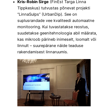
Kris-Robin Sirge
(FinEst Targa Linna
Tippkeskus) tutvustas põnevat projekti
“LinnaSulps” (UrbanDip). See on
suplusrandade vee kvaliteedi automaatne
monitooring. Kui tuvastatakse reostus,
suudetakse geenitehnoloogia abil määrata,
kas mikroob pärineb inimeselt, loomalt või
linnult – suurepärane näide teaduse
rakendamisest linnaruumis.